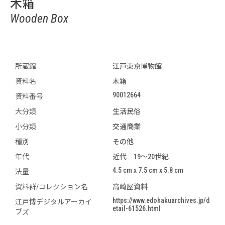
木箱
Wooden Box
所蔵館
江戸東京博物館
資料名
木箱
90012664
資料番号
大分類
生活民俗
小分類
交通商業
種別
その他
年代
近代 19～20世紀
4.5 cm x 7.5 cm x 5.8 cm
法量
資料群/コレクション名
高崎屋資料
https://www.edohakuarchives.jp/d
江戸博デジタルアーカイ
etail-61526.html
ブズ