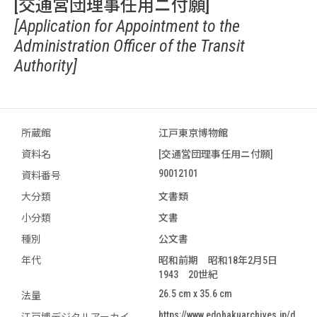
[交通営団理事任用ニ付願]
[Application for Appointment to the
Administration Officer of the Transit
Authority]
所蔵館
江戸東京博物館
資料名
[交通営団理事任用ニ付願]
90012101
資料番号
大分類
文書類
小分類
文書
種別
公文書
年代
昭和前期 昭和18年2月5日
1943 20世紀
26.5 cm x 35.6 cm
法量
https://www.edohakuarchives.jp/d