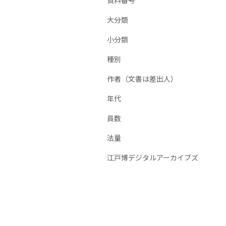
資料番号
大分類
小分類
種別
作者（文書は差出人）
年代
員数
法量
江戸博デジタルアーカイブズ