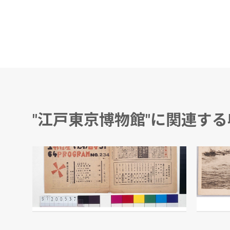
"江戸東京博物館"に関連す
ムーラン・ルージュ 第234回公演番組
越野賢二/編
江戸東京博物館