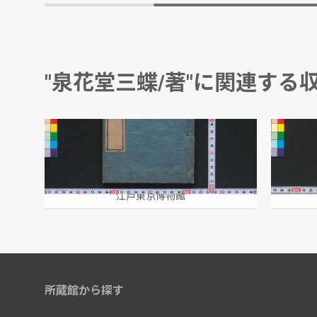
"泉花堂三蝶/著"に関連する
百千鳥
年中時
泉花堂三蝶/著
泉花堂三
江戸東京博物館
所蔵館から探す