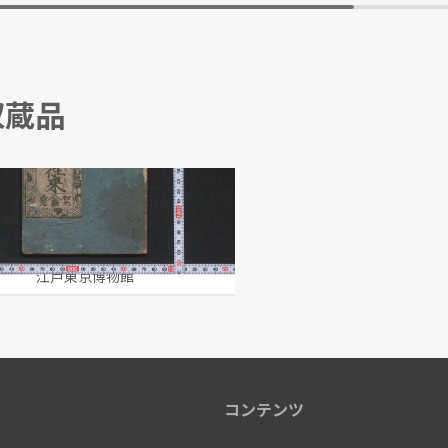
収蔵品
候往来
蝶/著
江戸東京博物館
コンテンツ