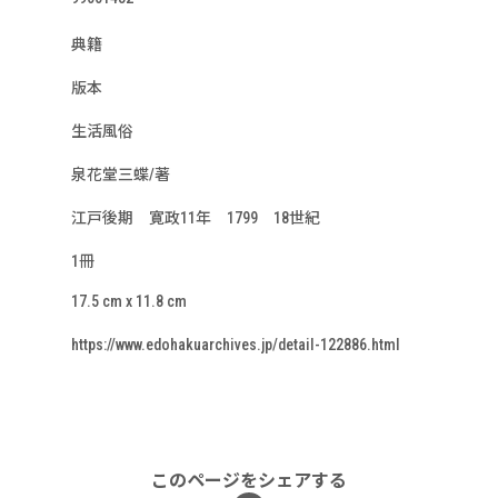
典籍
版本
生活風俗
泉花堂三蝶/著
江戸後期 寛政11年 1799 18世紀
1冊
17.5 cm x 11.8 cm
https://www.edohakuarchives.jp/detail-122886.html
このページをシェアする