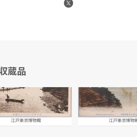
る収蔵品
獅子鼻及び千曲川の清流(信州風景絵葉書)
稲村ヶ崎より富士及江
江戸東京博物館
江戸東京博物