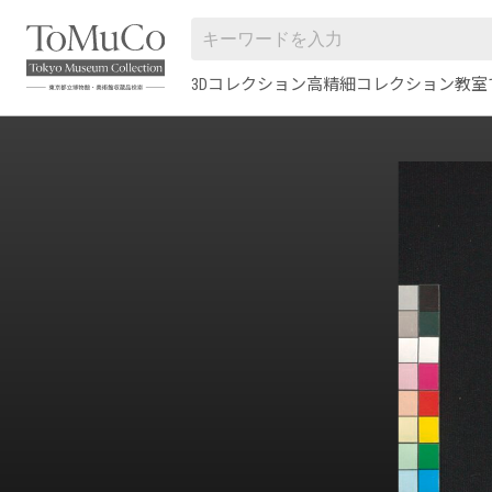
3Dコレクション
高精細コレクション
教室