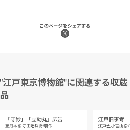
このページをシェアする
"江戸東京博物館"に関連する収蔵
品
「守妙」「立効丸」広告
江戸旧事考
宝丹本舗 守田治兵衛/製作
江戸会,小宮山綏