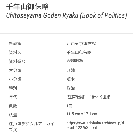
千年山御伝略
Chitoseyama Goden Ryaku (Book of Politics)
所蔵館
江戸東京博物館
資料名
千年山御伝略
99000426
資料番号
大分類
典籍
小分類
版本
種別
政治
年代
[江戸後期] 18～19世紀
員数
1冊
11.5 cm x 17.1 cm
法量
https://www.edohakuarchives.jp/d
江戸博デジタルアーカイ
etail-122763.html
ブズ