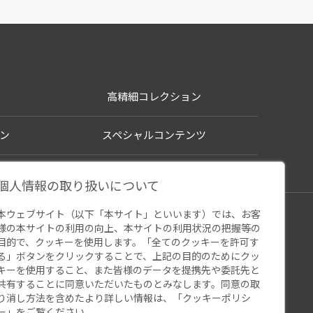
高精細コレクション
ン
スペシャルコンテンツ
個人情報の取り扱いについて
本ウェブサイト（以下「本サイト」といいます）では、お客
シー
様の本サイトの利用の向上、本サイトの利用状況の把握等の
ウェブアクセシビリティ
関連サイト
目的で、クッキーを使用します。「全てのクッキーを許可す
る」ボタンをクリックすることで、上記の目的のためにクッ
キーを使用すること、また皆様のデータを提携先や委託先と
共有することに同意いただいたものとみなします。同意の取
り消し方法を含めたより詳しい情報は、「
クッキーポリシ
ー
」をご覧ください。