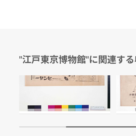
"江戸東京博物館"に関連す
「ヒンター」広告
伊藤道
宝丹本舗 守田治兵衛/製作
江戸東京博物館