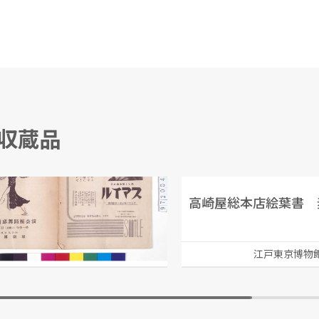
る収蔵品
郎舞踊団公演プログラム
高崎屋総本店絵葉書 
江戸東京博物館
江戸東京博物