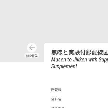
無線と実験付録配線図表 
Musen to Jikken with Supp
Supplement
所蔵館
資料名