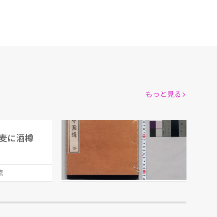
もっと見る
麦に酒樽
小山林堂書画文房図録 癸
市川三亥/編
館
江戸東京博物館