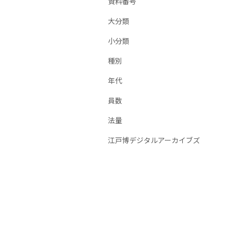
資料番号
大分類
小分類
種別
年代
員数
法量
江戸博デジタルアーカイブズ