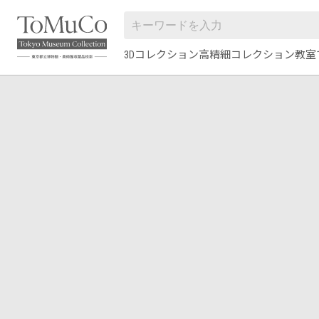
3Dコレクション
高精細コレクション
教室