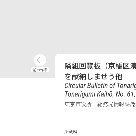
隣組回覧板（京橋区
を献納しませう他
Circular Bulletin of Tona
Tonarigumi Kaihō, No. 61, 
東京市役所 総務局情報課/
所蔵館