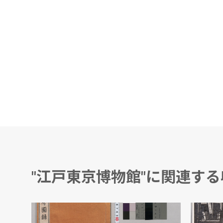
"江戸東京博物館"に関連す
ム
小山林堂書画文房図録 甲
上溝市