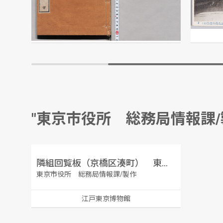
市川三亥/編
江戸東京博物館
"東京市役所 総務局情報課
隣組回覧板（京橋区湊町） 東京市隣組回報 号外 帝都の防空は防火第一!
東京市役所 総務局情報課/製作
江戸東京博物館