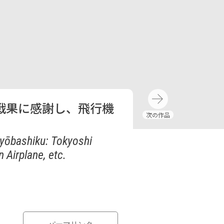
戦果に感謝し、飛行機
Kyōbashiku: Tokyoshi
 Airplane, etc.