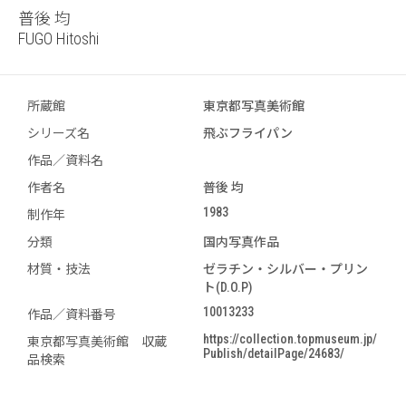
普後 均
FUGO Hitoshi
所蔵館
東京都写真美術館
シリーズ名
飛ぶフライパン
作品／資料名
作者名
普後 均
1983
制作年
分類
国内写真作品
材質・技法
ゼラチン・シルバー・プリン
ト(D.O.P)
10013233
作品／資料番号
https://collection.topmuseum.jp/
東京都写真美術館 収蔵
Publish/detailPage/24683/
品検索