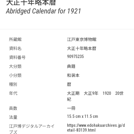
大正十年略本暦
Abridged Calendar for 1921
所蔵館
江戸東京博物館
資料名
大正十年略本暦
90975235
資料番号
大分類
典籍
小分類
和装本
種別
暦
年代
大正期 大正9年 1920 20世
紀
員数
一冊
15.5 cm x 11.5 cm
法量
https://www.edohakuarchives.jp/d
江戸博デジタルアーカイ
etail-83139.html
ブズ