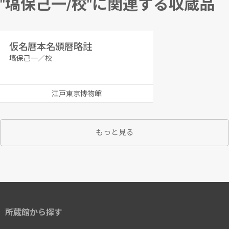
"塙保己一/校"に関連する収蔵品
仮名暦本名頒暦略註
塙保己一／校
江戸東京博物館
もっと見る
所蔵館から探す