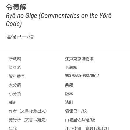
令義解
Ryō no Gige (Commentaries on the Yōrō
Code)
塙保己一/校
所蔵館
江戸東京博物館
資料名
令義解
90370608-90370617
資料番号
大分類
典籍
小分類
版本
種別
法制
作者（文書は差出人）
塙保己一/校
発行所（文書は宛先）
山城屋佐兵衛/版
年代
江戸後期 寛政12年12月