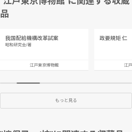
"江戸東京博物館"に関連する収蔵
品
我国配給機構改革試案
政要規矩 仁
昭和研究会/著
江戸東京博物館
江
もっと見る