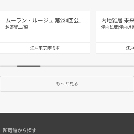
ムーラン・ルージュ 第234回公演番組
内地雑居 未
越野賢二/編
坪内雄蔵(坪内逍遙
江戸東京博物館
江
もっと見る
所蔵館から探す