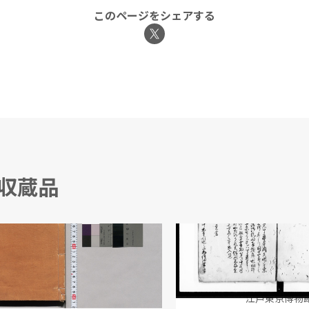
このページをシェアする
る収蔵品
堂書画文房図録 甲
了専寺久唱寺宗意論
/編
江戸東京博物館
江戸東京博物