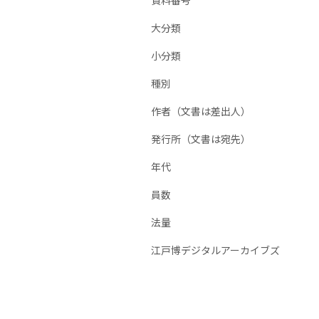
資料番号
大分類
小分類
種別
作者（文書は差出人）
発行所（文書は宛先）
年代
員数
法量
江戸博デジタルアーカイブズ