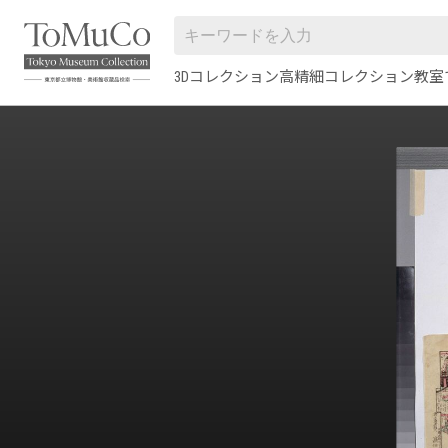
3Dコレクション
高精細コレクション
教室