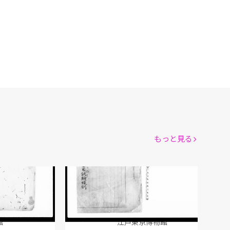
もっと見る
裁判所書記登用試験規則
司法省/著
館
江戸東京博物館