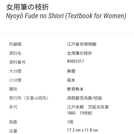
女用筆の枝折
Nyoyō Fude no Shiori (Textbook for Women)
所蔵館
江戸東京博物館
資料名
女用筆の枝折
89001017
資料番号
大分類
典籍
小分類
版本
種別
教育教本
発行所（文書は宛先）
須原屋茂兵衛/他版
年代
江戸末期 万延元年夏
1860 19世紀
員数
1冊
17.2 cm x 11.8 cm
法量