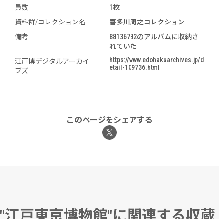
員数
1枚
資料群/コレクション名
喜多川周之コレクション
備考
88136782のアルバムに収納さ
れていた
https://www.edohakuarchives.jp/d
江戸博デジタルアーカイ
etail-109736.html
ブズ
このページをシェアする
"江戸東京博物館"に関連する収蔵