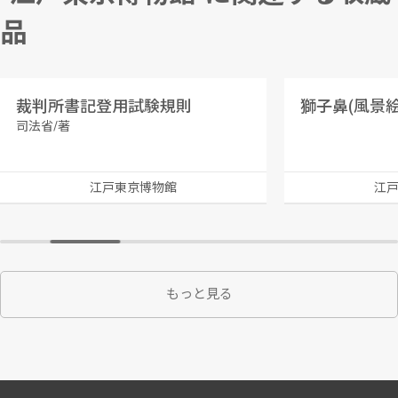
品
裁判所書記登用試験規則
獅子鼻(風景絵
司法省/著
江戸東京博物館
江
もっと見る