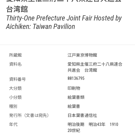
台湾館
Thirty-One Prefecture Joint Fair Hosted by
Aichiken: Taiwan Pavilion
所蔵館
江戸東京博物館
資料名
愛知県主催三府二十八県連合
共進会 台湾館
88136795
資料番号
大分類
印刷物
小分類
絵葉書類
種別
絵葉書
発行所（文書は宛先）
日本葉書通信社
年代
明治後期 明治43年 1910
20世紀