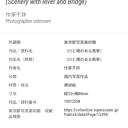
(Scenery with River and Bridge)
作家不詳
Photographer unknown
所蔵館
東京都写真美術館
作品／資料名
（川と橋のある風景）
作品名（原題）
（川と橋のある風景）
作者名
作家不詳
分類
国内写真作品
材質・技法
鶏卵紙
寸法
縦52×横84mm
10012558
作品／資料番号
https://collection.topmuseum.jp/
東京都写真美術館 収蔵
Publish/detailPage/15394/
品検索