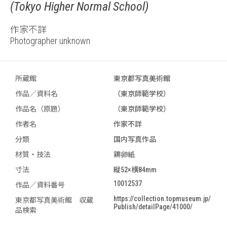
(Tokyo Higher Normal School)
作家不詳
Photographer unknown
所蔵館
東京都写真美術館
作品／資料名
（東京師範学校）
作品名（原題）
（東京師範学校）
作者名
作家不詳
分類
国内写真作品
材質・技法
鶏卵紙
寸法
縦52×横84mm
10012537
作品／資料番号
https://collection.topmuseum.jp/
東京都写真美術館 収蔵
Publish/detailPage/41000/
品検索