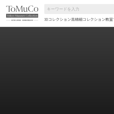
3Dコレクション
高精細コレクション
教室