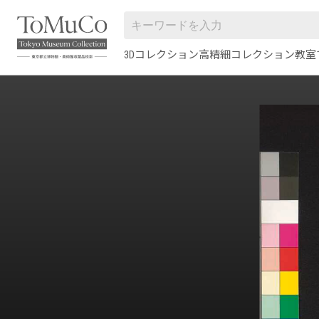
3Dコレクション
高精細コレクション
教室