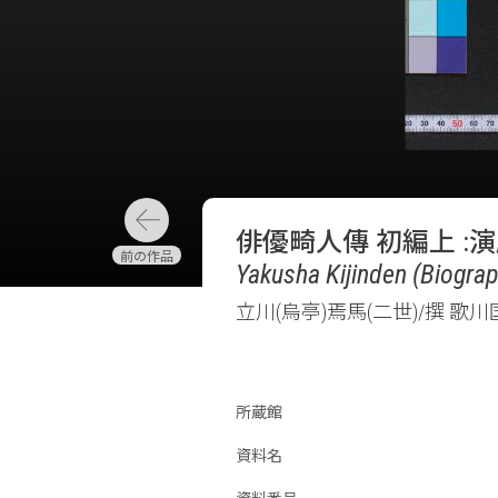
俳優畸人傳 初編上 :演
Yakusha Kijinden (Biograph
立川(烏亭)焉馬(二世)/撰 歌川
所蔵館
資料名