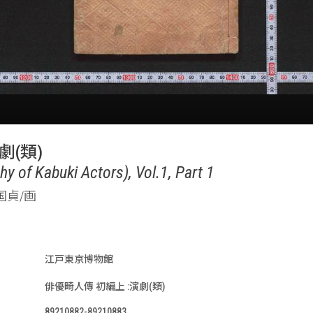
劇(類)
y of Kabuki Actors), Vol.1, Part 1
国貞/画
江戸東京博物館
俳優畸人傳 初編上 :演劇(類)
89210882-89210883