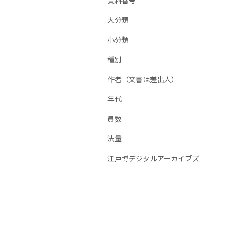
資料番号
大分類
小分類
種別
作者（文書は差出人）
年代
員数
法量
江戸博デジタルアーカイブズ