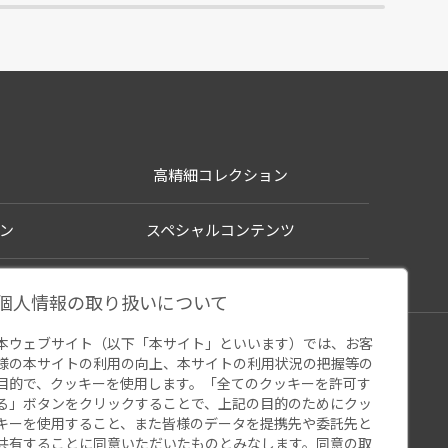
高精細コレクション
ン
スペシャルコンテンツ
個人情報の取り扱いについて
本ウェブサイト（以下「本サイト」といいます）では、お客
シー
様の本サイトの利用の向上、本サイトの利用状況の把握等の
ウェブアクセシビリティ
関連サイト
目的で、クッキーを使用します。「全てのクッキーを許可す
る」ボタンをクリックすることで、上記の目的のためにクッ
キーを使用すること、また皆様のデータを提携先や委託先と
共有することに同意いただいたものとみなします。同意の取