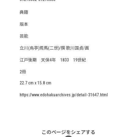
典籍
版本
芸能
立川(烏亭)焉馬(二世)/撰 歌川国貞/画
江戸後期 天保4年 1833 19世紀
2冊
22.7 cm x 15.8 cm
https://www.edohakuarchives.jp/detail-31647.html
このページをシェアする