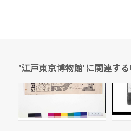
"江戸東京博物館"に関連す
「守妙」「立効丸」広告
公事方
宝丹本舗 守田治兵衛/製作
江戸東京博物館