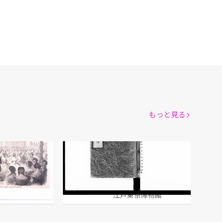
もっと見る
Grand Ball in Honor of Japanese(日本人を迎えて大舞踏会)(Frank Leslie’s Illustrated
政要規矩 信
館
江戸東京博物館