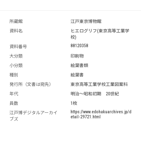
所蔵館
江戸東京博物館
資料名
ヒエログリフ(東京高等工業学
校)
88120358
資料番号
大分類
印刷物
小分類
絵葉書類
種別
絵葉書
発行所（文書は宛先）
東京高等工業学校工業図案科
年代
明治～昭和初期 20世紀
員数
1枚
https://www.edohakuarchives.jp/d
江戸博デジタルアーカイ
etail-29721.html
ブズ