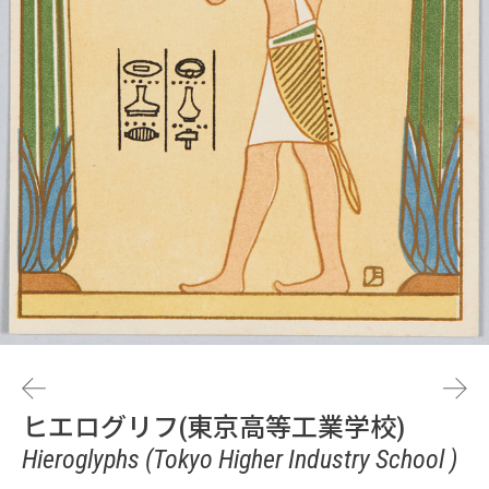
ヒエログリフ(東京高等工業学校)
Hieroglyphs (Tokyo Higher Industry School )