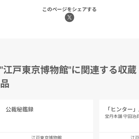
このページをシェアする
"江戸東京博物館"に関連する収蔵
品
公裁秘鑑録
「ヒンター」
宝丹本舗 守田治
江戸東京博物館
江