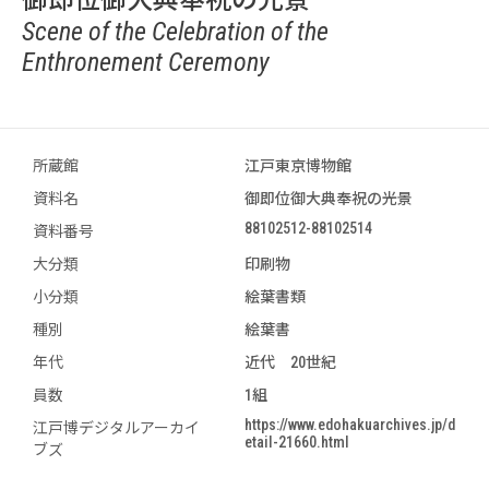
Scene of the Celebration of the
Enthronement Ceremony
所蔵館
江戸東京博物館
資料名
御即位御大典奉祝の光景
88102512-88102514
資料番号
大分類
印刷物
小分類
絵葉書類
種別
絵葉書
年代
近代 20世紀
員数
1組
https://www.edohakuarchives.jp/d
江戸博デジタルアーカイ
etail-21660.html
ブズ