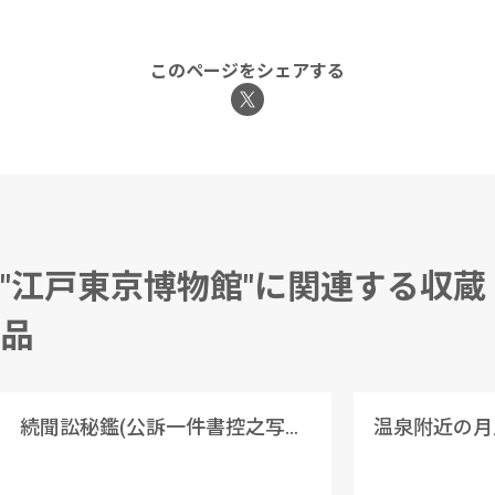
このページをシェアする
"江戸東京博物館"に関連する収蔵
品
続聞訟秘鑑(公訴一件書控之写并御定書)