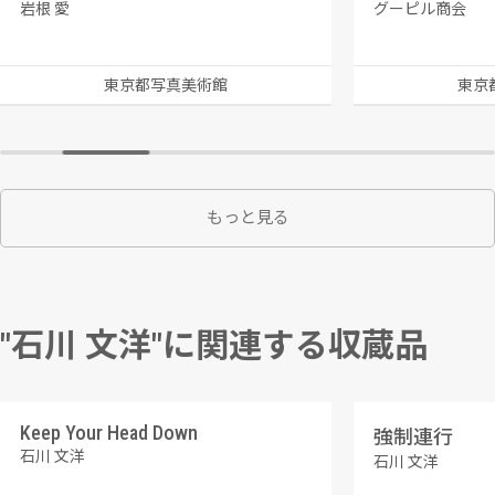
岩根 愛
グーピル商会
東京都写真美術館
東京
もっと見る
"石川 文洋"に関連する収蔵品
Keep Your Head Down
強制連行
石川 文洋
石川 文洋