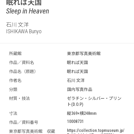
眠れば天国
Sleep in Heaven
石川 文洋
ISHIKAWA Bunyo
所蔵館
東京都写真美術館
作品／資料名
眠れば天国
作品名（原題）
眠れば天国
作者名
石川 文洋
分類
国内写真作品
材質・技法
ゼラチン・シルバー・プリン
ト(D.O.P)
寸法
縦369×横248mm
10008731
作品／資料番号
https://collection.topmuseum.jp/
東京都写真美術館 収蔵