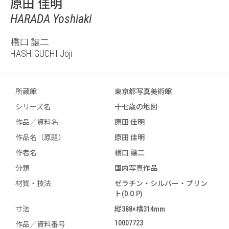
原田 佳明
HARADA Yoshiaki
橋口 譲二
HASHIGUCHI Joji
所蔵館
東京都写真美術館
シリーズ名
十七歳の地図
作品／資料名
原田 佳明
作品名（原題）
原田 佳明
作者名
橋口 譲二
分類
国内写真作品
材質・技法
ゼラチン・シルバー・プリン
ト(D.O.P)
寸法
縦388×横314mm
10007723
作品／資料番号