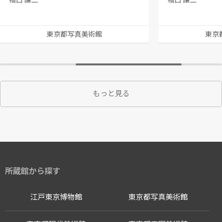
橋口 譲二
橋口 譲二
東京都写真美術館
東京
もっと見る
所蔵館から探す
江戸東京博物館
東京都写真美術館