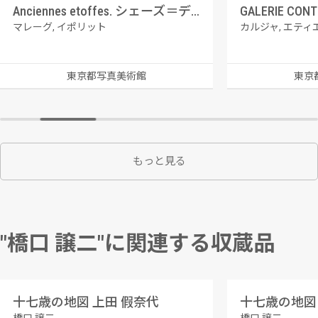
Anciennes etoffes. シェーズ＝デュのタペストリー（図版30）
マレーグ, イポリット
カルジャ, エティ
東京都写真美術館
東京
もっと見る
"橋口 譲二"に関連する収蔵品
十七歳の地図 上田 假奈代
十七歳の地図 