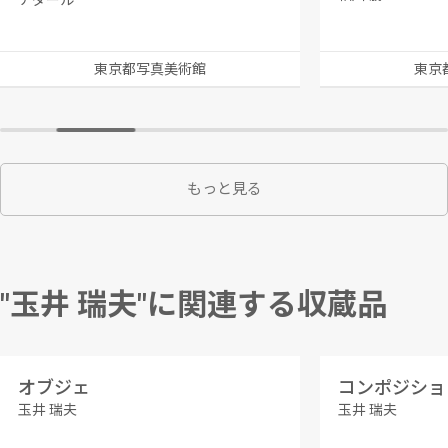
ナダール
東京都写真美術館
東京
もっと見る
"玉井 瑞夫"に関連する収蔵品
オブジェ
コンポジショ
玉井 瑞夫
玉井 瑞夫