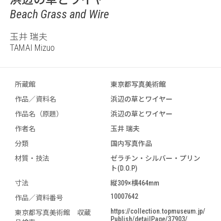
浜辺の草とワイヤー
Beach Grass and Wire
玉井 瑞夫
TAMAI Mizuo
所蔵館
東京都写真美術館
作品／資料名
浜辺の草とワイヤー
作品名（原題）
浜辺の草とワイヤー
作者名
玉井 瑞夫
分類
国内写真作品
材質・技法
ゼラチン・シルバー・プリン
ト(D.O.P)
寸法
縦309×横464mm
10007642
作品／資料番号
https://collection.topmuseum.jp/
東京都写真美術館 収蔵
Publish/detailPage/37903/