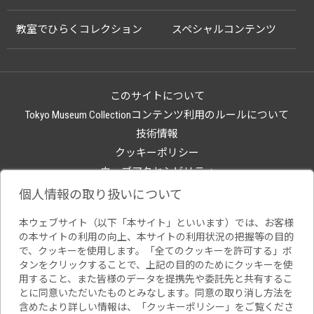
教室でひらくコレクション
スペシャルコンテンツ
このサイトについて
Tokyo Museum Collectionコンテンツ利用のルールについて
技術情報
クッキーポリシー
ウェブアクセシビリティ
関連サイト
個人情報の取り扱いについて
本ウェブサイト（以下「本サイト」といいます）では、お客様
の本サイトの利用の向上、本サイトの利用状況の把握等の目的
で、クッキーを使用します。「全てのクッキーを許可する」ボ
タンをクリックすることで、上記の目的のためにクッキーを使
用すること、また皆様のデータを提携先や委託先と共有するこ
とに同意いただいたものとみなします。同意の取り消し方法を
含めたより詳しい情報は、「
クッキーポリシー
」をご覧くださ