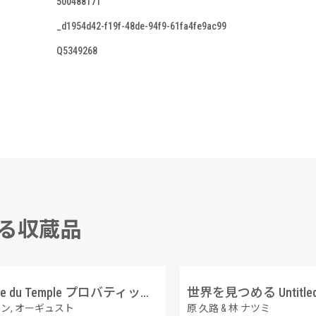
500488171
_d1954d42-f19f-48de-94f9-61fa4fe9ac99
Q5349268
する収蔵品
Enceinte du Temple プロバティック・プール
世界を見つめる Untitl
ン, オーギュスト
原 久路 & 林 ナツミ