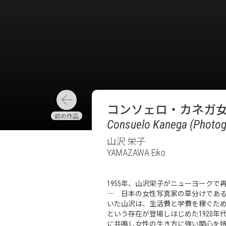
コンソェロ・カネガ
Consuelo Kanega (Photog
山沢 栄子
YAMAZAWA Eiko
1955年、山沢栄子がニューヨークで
― 日本の女性写真家の草分けである
いた山沢は、生活費と学費を稼ぐた
という存在が登場しはじめた1920
に共鳴し女性の生き方に強い関心を