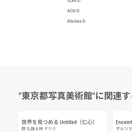
ULAN ID
AOW ID
Wikidata ID
"東京都写真美術館"に関連
あたらしい川 Tenshochi, Kitakami, Iwate
世界を見つめる Untitled（仁心）
原 久路 & 林 ナツミ
ザルツマ