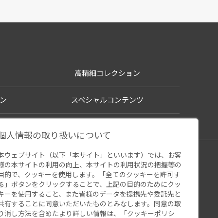
高精細コレクション
ン
スペシャルコンテンツ
個人情報の取り扱いについて
本ウェブサイト（以下「本サイト」といいます）では、お客
シー
様の本サイトの利用の向上、本サイトの利用状況の把握等の
ウェブアクセシビリティ
関連サイト
目的で、クッキーを使用します。「全てのクッキーを許可す
る」ボタンをクリックすることで、上記の目的のためにクッ
キーを使用すること、また皆様のデータを提携先や委託先と
共有することに同意いただいたものとみなします。同意の取
り消し方法を含めたより詳しい情報は、「
クッキーポリシ