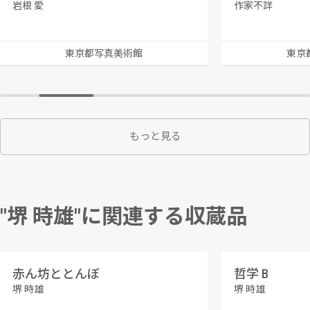
岩根 愛
作家不詳
東京都写真美術館
東京
もっと見る
"堺 時雄"に関連する収蔵品
赤ん坊ととんぼ
哲学 B
堺 時雄
堺 時雄