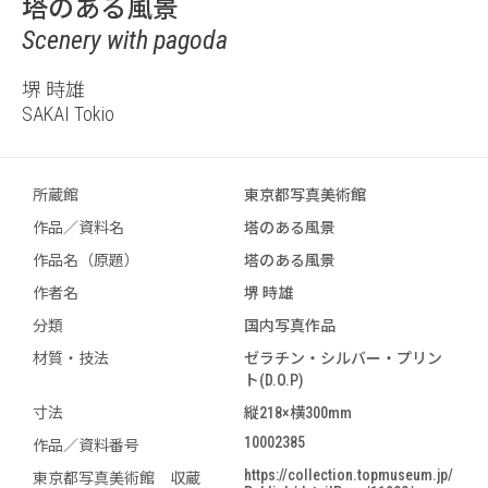
塔のある風景
Scenery with pagoda
堺 時雄
SAKAI Tokio
所蔵館
東京都写真美術館
作品／資料名
塔のある風景
作品名（原題）
塔のある風景
作者名
堺 時雄
分類
国内写真作品
材質・技法
ゼラチン・シルバー・プリン
ト(D.O.P)
寸法
縦218×横300mm
10002385
作品／資料番号
https://collection.topmuseum.jp/
東京都写真美術館 収蔵