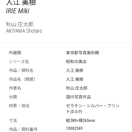
入江 美樹
IRIE Miki
秋山 庄太郎
AKIYAMA Shotaro
所蔵館
東京都写真美術館
シリーズ名
昭和の美女
作品／資料名
入江 美樹
作品名（原題）
入江 美樹
作者名
秋山 庄太郎
分類
国内写真作品
材質・技法
ゼラチン・シルバー・プリン
ト(D.O.P)
寸法
縦380×横265mm
10002349
作品／資料番号