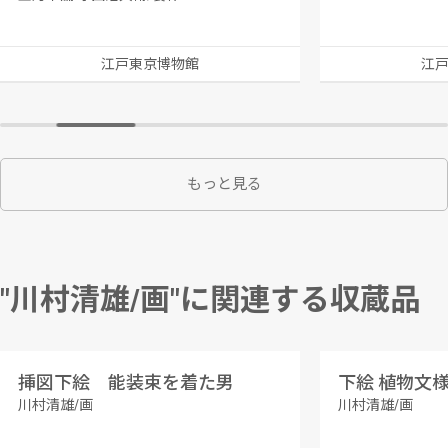
江戸東京博物館
江
もっと見る
"川村清雄/画"に関連する収蔵品
挿図下絵 能装束を着た男
下絵 植物文
川村清雄/画
川村清雄/画