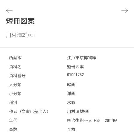
短冊図案
川村清雄/画
所蔵館
江戸東京博物館
資料名
短冊図案
01001252
資料番号
大分類
絵画
小分類
洋画
種別
水彩
作者（文書は差出人）
川村清雄/画
年代
明治後期～大正期 20世紀
員数
１枚