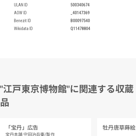
ULAN ID
500340674
AOW ID
_40147369
Benezit ID
B00097540
Wikidata ID
Q11478804
"江戸東京博物館"に関連する収蔵
品
「宝丹」広告
牡丹唐草蒔絵
宝丹本舗 守田治兵衛/製作