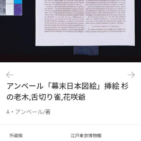
アンベール「幕末日本図絵」挿絵 杉
の老木,舌切り雀,花咲爺
A・アンベール/著
所蔵館
江戸東京博物館