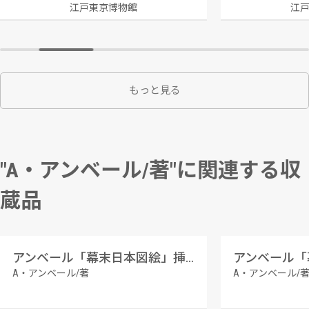
江戸東京博物館
江
もっと見る
"A・アンベール/著"に関連する収
蔵品
アンベール「幕末日本図絵」挿絵 役人の夜廻り,板前
A・アンベール/著
A・アンベール/