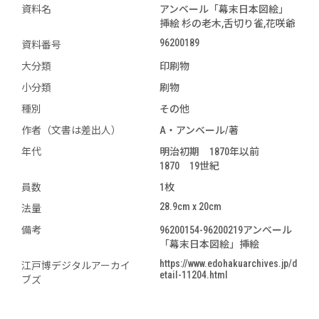
資料名
アンベール「幕末日本図絵」
挿絵 杉の老木,舌切り雀,花咲爺
96200189
資料番号
大分類
印刷物
小分類
刷物
種別
その他
作者（文書は差出人）
A・アンベール/著
年代
明治初期 1870年以前
1870 19世紀
員数
1枚
28.9cm x 20cm
法量
備考
96200154-96200219アンベール
「幕末日本図絵」挿絵
https://www.edohakuarchives.jp/d
江戸博デジタルアーカイ
etail-11204.html
ブズ