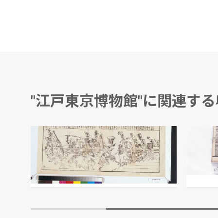
"江戸東京博物館"に関連す
Japan and the Japanese(日本と日本人)(Frank Leslie’s Illustrated Newspaper(1860年))
流行はしか合戦
西洋料
仮名垣魯
江戸東京博物館