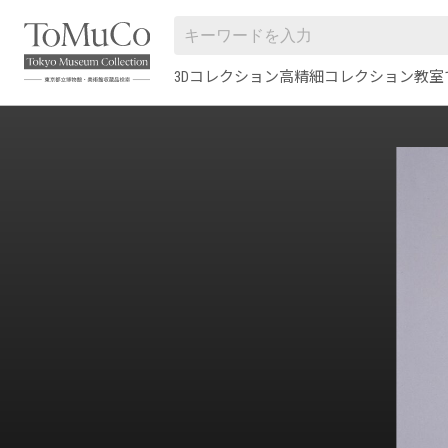
3Dコレクション
高精細コレクション
教室