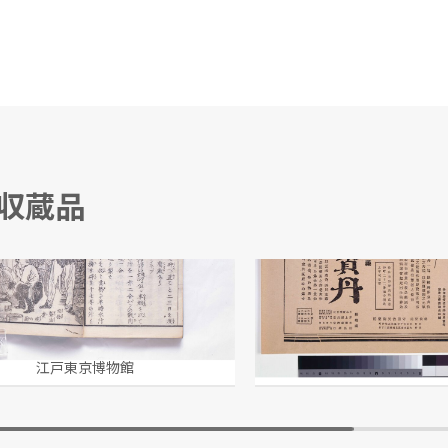
る収蔵品
理通
「守田宝丹」広告
文/著 河鍋暁斎/画
守田治兵衛薬房/製作
江戸東京博物館
江戸東京博物