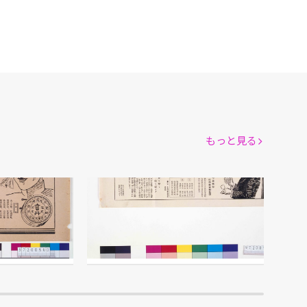
もっと見る
「王冠赤十字葡萄酒」広告
[宝丹本舗 守田治兵衛]/製作
館
江戸東京博物館