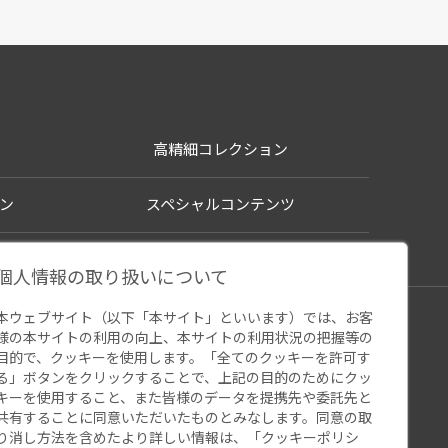
高精細コレクション
ン
スペシャルコンテンツ
個人情報の取り扱いについて
本ウェブサイト（以下「本サイト」といいます）では、お客
シー
様の本サイトの利用の向上、本サイトの利用状況の把握等の
ウェブアクセシビリティ
関連サイト
目的で、クッキーを使用します。「全てのクッキーを許可す
る」ボタンをクリックすることで、上記の目的のためにクッ
キーを使用すること、また皆様のデータを提携先や委託先と
共有することに同意いただいたものとみなします。同意の取
り消し方法を含めたより詳しい情報は、「
クッキーポリシ