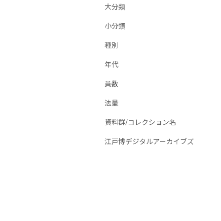
大分類
小分類
種別
年代
員数
法量
資料群/コレクション名
江戸博デジタルアーカイブズ