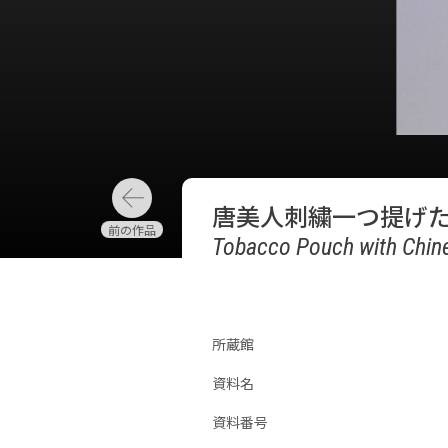
唐美人刺繍一つ提げ
Tobacco Pouch with Chine
所蔵館
資料名
資料番号