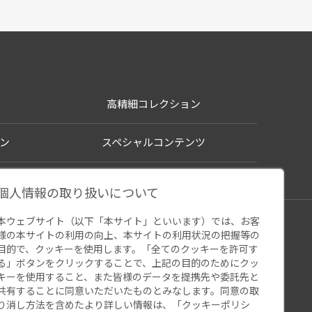
高精細コレクション
ン
スペシャルコンテンツ
個人情報の取り扱いについて
本ウェブサイト（以下「本サイト」といいます）では、お客
シー
様の本サイトの利用の向上、本サイトの利用状況の把握等の
ウェブアクセシビリティ
関連サイト
目的で、クッキーを使用します。「全てのクッキーを許可す
る」ボタンをクリックすることで、上記の目的のためにクッ
キーを使用すること、また皆様のデータを提携先や委託先と
共有することに同意いただいたものとみなします。同意の取
り消し方法を含めたより詳しい情報は、「
クッキーポリシ