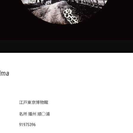
rima
江戸東京博物館
名所 播州 順○浦
91975396