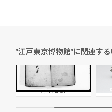
"江戸東京博物館"に関連す
公事方例集 全
水入(
百々村穐山八良兵衛高朝/写
江戸東京博物館