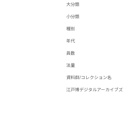
大分類
小分類
種別
年代
員数
法量
資料群/コレクション名
江戸博デジタルアーカイブズ