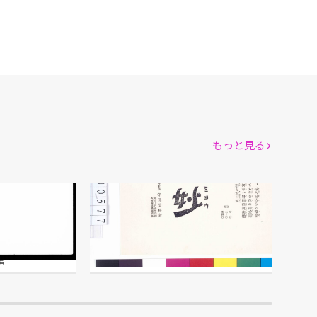
もっと見る
「守妙」広告
宝丹本舗 守田治兵衛/製作
館
江戸東京博物館