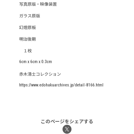
写真原版・映像装置
ガラス原版
幻燈原板
明治後期
１枚
6cm x 6cm x 0.3cm
赤木清士コレクション
https://www.edohakuarchives.jp/detail-8166.html
このページをシェアする