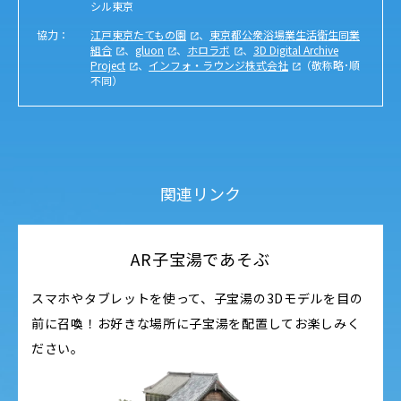
シル東京
協力：
江戸東京たてもの園
、
東京都公衆浴場業生活衛生同業
組合
、
gluon
、
ホロラボ
、
3D Digital Archive
Project
、
インフォ・ラウンジ株式会社
（敬称略･順
不同）
関連リンク
AR子宝湯であそぶ
スマホやタブレットを使って、子宝湯の3Dモデルを目の
前に召喚！お好きな場所に子宝湯を配置してお楽しみく
ださい。