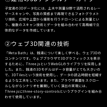
子宝湯の3Dデータ化には、土木や測量分野で活用されるレー
ザースキャンや、写真の質感まで再現できるフォトグラメト
リ技術、広域や上空から撮影を行うドローンによる測量とい
う、複数のスキャン技術とデータを組み合わせて高精細で立
体的なデータを作成しています。
②ウェブ3D関連の技術
「Meta Bath」は、銭湯について楽しく学べる、ウェブ3Dの
コンテンツです。ウェブブラウザで3Dグラフィックスを表示
するために、Three.jsというWebGLのライブラリを採用しま
した。また、銭湯の3Dモデルはデータ容量がとても大きいの
で、3DTilesという技術を使用し、データの読込時間を短縮す
るような工夫をしています。また、ブラウザ画面をスクロー
ルしながらシナリオを展開していく演出の実現には、
Three.jsにthree-story-controlsというプラグインを組み合
わせて使用しています。