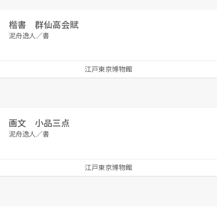
楷書 群仙高会賦
泥舟逸人／書
江戸東京博物館
画文 小品三点
泥舟逸人／書
江戸東京博物館