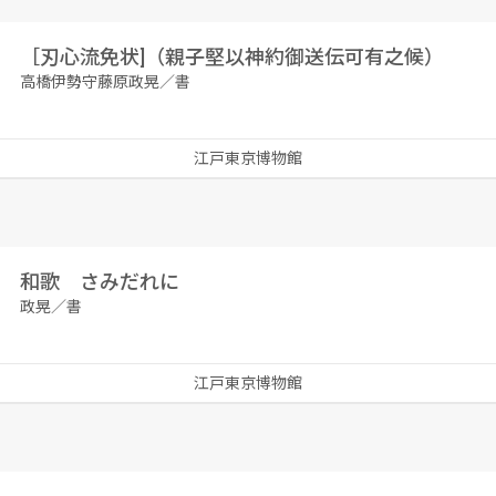
［刃心流免状]（親子堅以神約御送伝可有之候）
高橋伊勢守藤原政晃／書
江戸東京博物館
和歌 さみだれに
政晃／書
江戸東京博物館