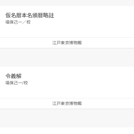
仮名暦本名頒暦略註
塙保己一／校
江戸東京博物館
令義解
塙保己一/校
江戸東京博物館